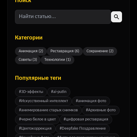
Поиск
Категории
Анимация
(
2
)
Реставрация
(
6
)
Сохранение
(
2
)
Советы
(
3
)
Технологии
(
1
)
Популярные теги
#
3D-эффекты
#
ai-putin
#
Искусственный интеллект
#
анимация фото
#
анимирование старых снимков
#
Архивные фото
#
черно белое в цвет
#
цифровая реставрация
#
Цветокоррекция
#
Deepfake Поздравление