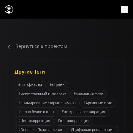
Главная
Вернуться к проектам
Другие Теги
#
3D-эффекты
#
ai-putin
#
Искусственный интеллект
#
анимация фото
#
анимирование старых снимков
#
Архивные фото
#
черно белое в цвет
#
цифровая реставрация
#
Цветокоррекция
#
цветокоррекция
#
Deepfake Поздравление
#
Цифровая реставрация